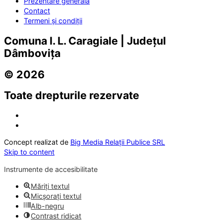
Prezentare generală
Contact
Termeni și condiții
Comuna I. L. Caragiale | Județul
Dâmbovița
© 2026
Toate drepturile rezervate
Concept realizat de
Big Media Relații Publice SRL
Skip to content
Instrumente de accesibilitate
Măriți textul
Micșorați textul
Alb-negru
Contrast ridicat