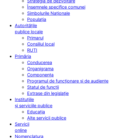
Strategia de dezvoltare
Însemnele specifice comunei
Simbolurile Naționale
Populația
Autoritățile
publice locale
Primarul
Consiliul local
RUTI
Primăria
Conducerea
Organigrama
Componența
Programul de funcționare și de audiențe
Statul de funcții
Extrase din legislație
Instituțiile
și serviciile publice
Educația
Alte servicii publice
Servicii
online
Nomenclatura