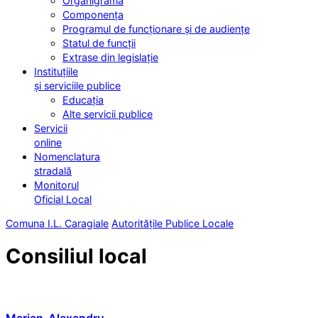
Organigrama
Componența
Programul de funcționare și de audiențe
Statul de funcții
Extrase din legislație
Instituțiile
și serviciile publice
Educația
Alte servicii publice
Servicii
online
Nomenclatura
stradală
Monitorul
Oficial Local
Comuna I.L. Caragiale
Autoritățile Publice Locale
Consiliul local
Marian-Alexandru