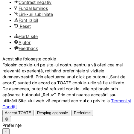
Contrast negativ
Fundal luminos
Link-uri subliniate
Font lizibil
Reset
Hartă site
Ajutor
Feedback
Acest site folosește cookie
Folosim cookie-uri pe site-ul nostru pentru a vă oferi cea mai
relevantă experiență, reținând preferințele și vizitele
dumneavoastră. Prin efectuarea unui click pe butonul „Sunt de
acord”, sunteți de acord ca TOATE cookie-urile să fie utilizate.
De asemenea, puteți să refuzați cookie-urile opționale prin
apăsarea butonului „Refuz”. Prin continuarea accesării sau
utilizării Site-ului web vă exprimați acordul cu privire la
Termeni și
Condiții
.
Accept TOATE
Resping opționale
Preferințe
🍪
Preferințe
×