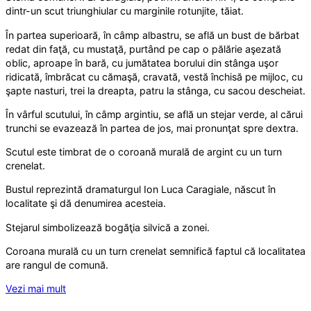
dintr-un scut triunghiular cu marginile rotunjite, tăiat.
În partea superioară, în câmp albastru, se află un bust de bărbat
redat din faţă, cu mustaţă, purtând pe cap o pălărie aşezată
oblic, aproape în bară, cu jumătatea borului din stânga uşor
ridicată, îmbrăcat cu cămaşă, cravată, vestă închisă pe mijloc, cu
şapte nasturi, trei la dreapta, patru la stânga, cu sacou descheiat.
În vârful scutului, în câmp argintiu, se află un stejar verde, al cărui
trunchi se evazează în partea de jos, mai pronunţat spre dextra.
Scutul este timbrat de o coroană murală de argint cu un turn
crenelat.
Bustul reprezintă dramaturgul Ion Luca Caragiale, născut în
localitate şi dă denumirea acesteia.
Stejarul simbolizează bogăţia silvică a zonei.
Coroana murală cu un turn crenelat semnifică faptul că localitatea
are rangul de comună.
Vezi mai mult