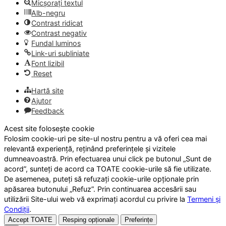
Micșorați textul
Alb-negru
Contrast ridicat
Contrast negativ
Fundal luminos
Link-uri subliniate
Font lizibil
Reset
Hartă site
Ajutor
Feedback
Acest site folosește cookie
Folosim cookie-uri pe site-ul nostru pentru a vă oferi cea mai
relevantă experiență, reținând preferințele și vizitele
dumneavoastră. Prin efectuarea unui click pe butonul „Sunt de
acord”, sunteți de acord ca TOATE cookie-urile să fie utilizate.
De asemenea, puteți să refuzați cookie-urile opționale prin
apăsarea butonului „Refuz”. Prin continuarea accesării sau
utilizării Site-ului web vă exprimați acordul cu privire la
Termeni și
Condiții
.
Accept TOATE
Resping opționale
Preferințe