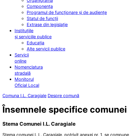
Organigrama
Componența
Programul de funcționare și de audiențe
Statul de funcții
Extrase din legislație
Instituțiile
și serviciile publice
Educația
Alte servicii publice
Servicii
online
Nomenclatura
stradală
Monitorul
Oficial Local
Comuna I.L. Caragiale
Despre comună
Însemnele specifice comunei
Stema Comunei I.L. Caragiale
Stema comunei I. L. Caragiale, potrivit anexei nr. 1, se compune