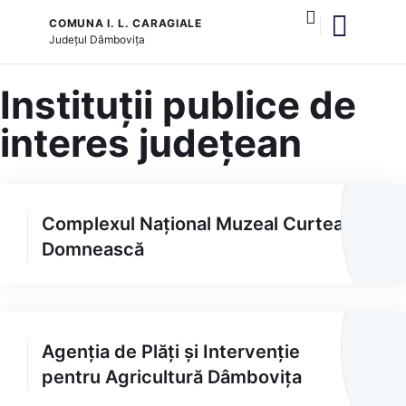
COMUNA I. L. CARAGIALE
Județul
Dâmbovița
și serviciile publice
Instituții publice de
interes județean
Complexul Național Muzeal Curtea
Domnească
Agenția de Plăți și Intervenție
pentru Agricultură Dâmbovița