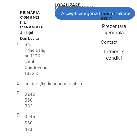
LOCALIZARE
Acest conținut este blocat până când acceptați categoria corespunzătoare de cookie-uri.
PRIMĂRIA
Accept categoria Funcționalitate
LINKURI
COMUNEI
UTILE
I. L.
Prezentare
CARAGIALE
generală
Județul
Dâmbovița
Contact
Str.
Principală,
Termeni și
nr. 1196,
condiții
satul
Ghirdoveni,
137255
contact@primariacaragiale.ro
0245
660
332
0245
660
423